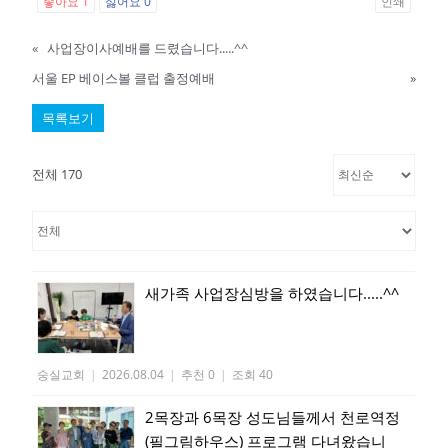
좋아요
1
싫어요
0
인쇄
«
사업장이사예배를 드렸습니다.....^^
서울 EP 베이스볼 클럽 출정예배
»
목록보기
전체 170
새가족 사업장심방을 하였습니다.....^^
숭실교회
|
2026.08.04
|
추천 0
|
조회 40
2목장과 6목장 성도님들께서 천로역정
(필그림하우스) 프로그램 다녀왔습니