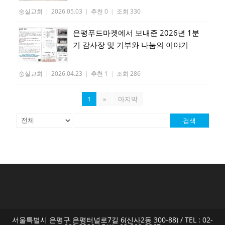
숭실교회
|
2026.05.03
|
추천 0
|
조회 330
은평푸드마켓에서 보내준 2026년 1분
기 감사장 및 기부와 나눔의 이야기
숭실교회
|
2026.04.23
|
추천 1
|
조회 286
1
»
마지막
검색
서울특별시 은평구 은평터널로7길 6(신사2동 300-88) / TEL : 02-