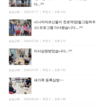
다...^^
숭실교회
|
2026.07.11
|
추천 0
|
조회 162
시니어어르신들이 천로역정(필그림하우
스) 프로그램 다녀왔습니다....^^
숭실교회
|
2026.07.04
|
추천 0
|
조회 215
이사심방받았습니다...^^
숭실교회
|
2026.07.01
|
추천 2
|
조회 193
새가족 등록심방~~
숭실교회
|
2026.06.28
|
추천 2
|
조회 148