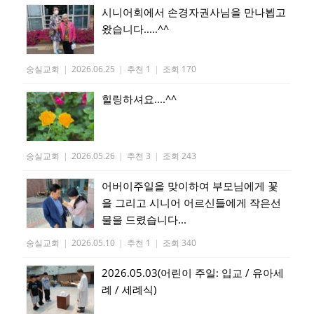
시니어회에서 손경자권사님을 만나뵙고
왔습니다.....^^
숭실교회
|
2026.06.25
|
추천 1
|
조회 170
힐링하셔요....^^
숭실교회
|
2026.05.26
|
추천 3
|
조회 243
어버이주일을 맞이하여 부모님에게 꽃
을 그리고 시니어 어르신들에게 작은선
물을 드렸습니다...
숭실교회
|
2026.05.10
|
추천 1
|
조회 340
2026.05.03(어린이 주일: 입교 / 유아세
례 / 세례식)