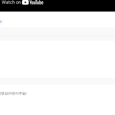
요
0
2부예배영상(어린이주일)