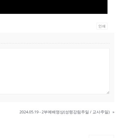
인쇄
2024.05.19 - 2부예배영상(성령강림주일 / 교사주일)
»