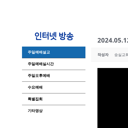
인터넷 방송
2024.05
주일예배설교
작성자
숭실교
주일예배실시간
주일오후예배
수요예배
특별집회
기타영상