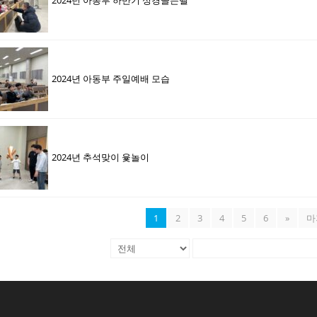
2024년 아동부 주일예배 모습
2024년 추석맞이 윷놀이
1
2
3
4
5
6
»
마