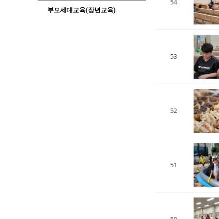
54
부모세대교육(장년교육)
53
52
51
50