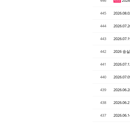
446
202
New
445
2026.0
444
2026.0
443
2026.0
442
2026 
441
2026.0
440
2026.0
439
2026.0
438
2026.0
437
2026.0