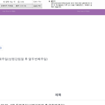
요
0
 8월 셋째주일(성령강림절 후 열두번째주일)
제목