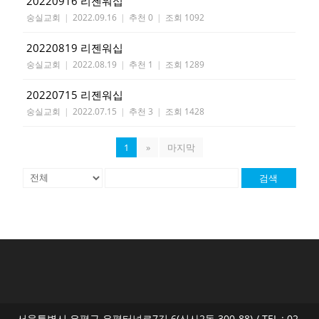
20220916 리젠워십
숭실교회
|
2022.09.16
|
추천 0
|
조회 1092
20220819 리젠워십
숭실교회
|
2022.08.19
|
추천 1
|
조회 1289
20220715 리젠워십
숭실교회
|
2022.07.15
|
추천 3
|
조회 1428
1
»
마지막
검색
서울특별시 은평구 은평터널로7길 6(신사2동 300-88) / TEL : 02-