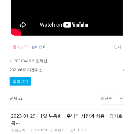
좋아요
0
싫어요
0
인쇄
«
20210416 리젠워십
20210618 리젠워십
»
목록보기
전체 32
2023-01-29ㅣ1일 부흥회ㅣ주님의 사랑과 치유ㅣ김기호
목사
숭실교회
|
2023.02.01
|
추천 0
|
조회 1016