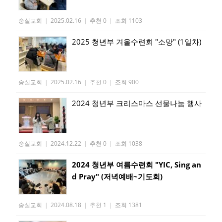
숭실교회
|
2025.02.16
|
추천 0
|
조회 1103
2025 청년부 겨울수련회 "소망" (1일차)
숭실교회
|
2025.02.16
|
추천 0
|
조회 900
2024 청년부 크리스마스 선물나눔 행사
숭실교회
|
2024.12.22
|
추천 0
|
조회 1038
2024 청년부 여름수련회 "YIC, Sing an
d Pray" (저녁예배~기도회)
숭실교회
|
2024.08.18
|
추천 1
|
조회 1381