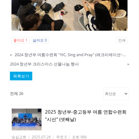
좋아요
1
싫어요
0
인쇄
«
2024 청년부 여름수련회 "YIC, Sing and Pray" (레크리에이션~저녁식사)
2024 청년부 크리스마스 선물나눔 행사
»
목록보기
전체 26
2025 청년부-중고등부 여름 연합수련회
"시선" (셋째날)
숭실교회
|
2025.07.26
|
추천 0
|
조회 986