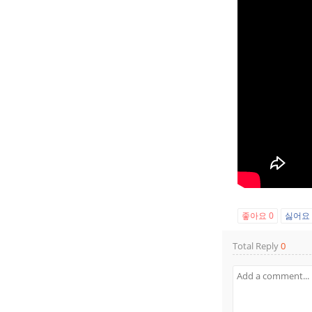
좋아요
0
싫어
Total Reply
0