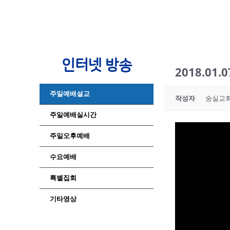
인터넷 방송
2018.01.
주일예배설교
작성자
숭실교
주일예배실시간
주일오후예배
수요예배
특별집회
기타영상