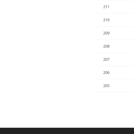
211
210
209
208
207
206
205