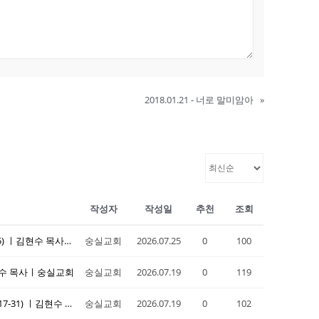
2018.01.21 - 너로 말미암아
»
작성자
작성일
추천
조회
20260719 주일설교ㅣ "아름다움이 심판의 원인이 되다"(겔 27:1-25) ㅣ김현수 목사ㅣ숭실교회
숭실교회
2026.07.25
0
100
ㅣ김현수 목사ㅣ숭실교회
숭실교회
2026.07.19
0
119
20260705 주일설교ㅣ "주 여호와께서 이를 행하셨나이다"(시 109:17-31) ㅣ김현수 목사ㅣ숭실교회
숭실교회
2026.07.19
0
102