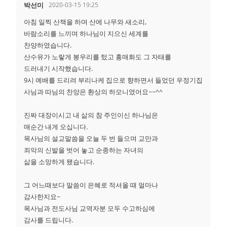
박선미
2020-03-15 19:25
아침 일찍 산책을 하며 산에 나무와 새소리,
바람소리를 느끼며 하나님이 지으신 세계를
찬양하였습니다.
산수유가 노랗게 봉우리를 텄고 홍매화도 그 자태를
드러내기 시작했습니다.
9시 예배를 드리려 부리나케 집으로 향하면서 들었던 우정기집
사님과 따님의 찬양은 환상의 하모니였어요~~^^
진짜 대장이시고 내 삶의 참 주인이신 하나님은
매순간 내게 오십니다.
목사님의 설교말씀을 오늘 두 번 들으며 교만과
죄악의 신발을 벗어 놓고 순종하는 자녀의
삶을 소망하게 됐습니다.
그 어느때보다 말씀이 은혜로 적셔올 때 얼마나
감사한지요~
목사님과 전도사님 교역자분 모두 수고하심에
감사를 드립니다.