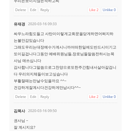
우리는보이지않는적하고씨
Delete
Edit
Reply
Like
2
Unlike
0
유재경
2020-03-16 09:33
싸우느라힘도들고 사탄이이렇게교회문을닫게하면어쩌지하
는불안감있습니다
그래도우리는대장예수가계시니까어떠한일에도반드시이기고
또이길겁니다그동안 예배위원님들,장로님들말씀전하시는목
사님 애쓰십니다
감사합니다그말씀으로그찬양으로또한주간힘내서살아갈겁니
다 우리의지체들이보고싶습니다
부활절때는만날수있을까요 ^^~
건강하게잘계시다건강하게만납시다^^~
Delete
Edit
Reply
Like
2
Unlike
0
김목사
2020-03-16 09:50
권사님 ~
잘 계시지요?