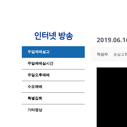
인터넷 방송
2019.06
주일예배설교
작성자
숭실교
주일예배실시간
주일오후예배
수요예배
특별집회
기타영상