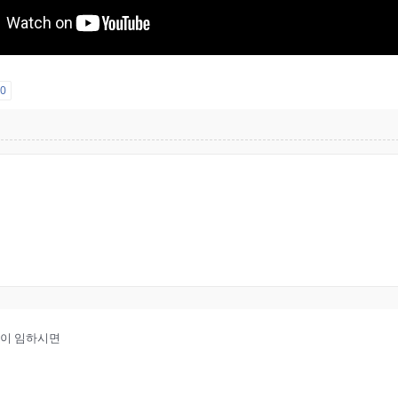
요
0
의 영이 임하시면