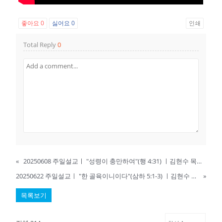
좋아요
0
싫어요
0
인쇄
Total Reply
0
«
20250608 주일설교ㅣ "성령이 충만하여"(행 4:31) ㅣ김현수 목사ㅣ숭실교회
20250622 주일설교ㅣ "한 골육이니이다"(삼하 5:1-3) ㅣ김현수 목사ㅣ숭실교회
»
목록보기