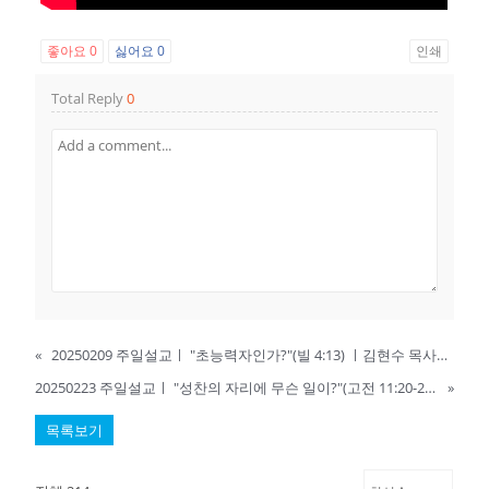
좋아요
0
싫어요
0
인쇄
Total Reply
0
«
20250209 주일설교ㅣ "초능력자인가?"(빌 4:13) ㅣ김현수 목사ㅣ숭실교회
20250223 주일설교ㅣ "성찬의 자리에 무슨 일이?"(고전 11:20-22) ㅣ김현수 목사ㅣ숭실교회
»
목록보기