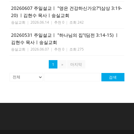
20260607 주일설교ㅣ "영은 건강하신가요?"(삼상 3:19-
20) ㅣ김현수 목사ㅣ숭실교회
숭실교회
|
2026.06.14
|
추천 0
|
조회 242
20260531 주일설교ㅣ "하나님의 집"(딤전 3:14-15) ㅣ
김현수 목사ㅣ숭실교회
숭실교회
|
2026.06.07
|
추천 0
|
조회 275
1
»
마지막
검색