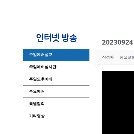
인터넷 방송
202309
주일예배설교
작성자
숭실교
주일예배실시간
주일오후예배
수요예배
특별집회
기타영상