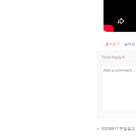
좋아요
0
싫어
Total Reply
0
«