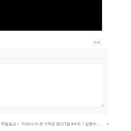
인쇄
20231001 주일설교ㅣ "이보다 더 큰 기적은 없다"(갈 4:4-5) ㅣ김현수 목사ㅣ숭실교회
»