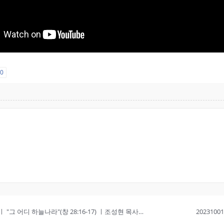
요
0
20230917 주일설교ㅣ "그 어디 하늘나라"(창 28:16-17) ㅣ조성현 목사ㅣ숭실교회