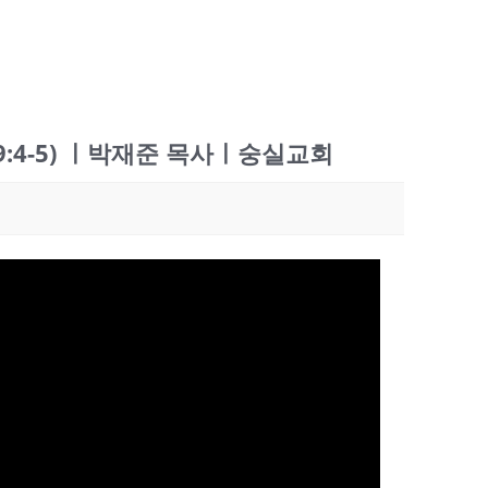
9:4-5) ㅣ박재준 목사ㅣ숭실교회