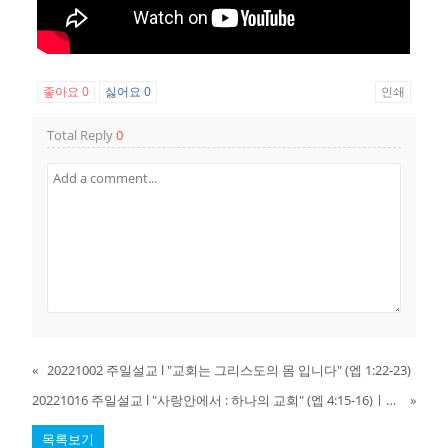
좋아요
0
싫어요
0
인쇄
Total Reply
0
«
20221002 주일설교 l "교회는 그리스도의 몸 입니다" (엡 1:22-23)
20221016 주일설교 l "사랑안에서 : 하나의 교회" (엡 4:15-16)ㅣ김현수 목사ㅣ숭실교회
»
목록보기