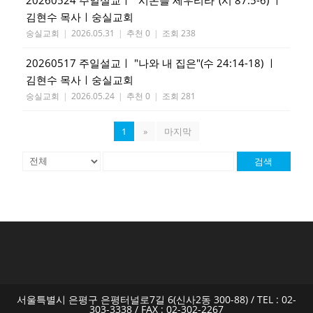
김현수 목사ㅣ숭실교회
숭실교회
|
2026.05.31
|
추천 0
|
조회 238
20260517 주일설교ㅣ "나와 내 집은"(수 24:14-18) ㅣ
김현수 목사ㅣ숭실교회
숭실교회
|
2026.05.24
|
추천 0
|
조회 281
1
»
마지막
검색
서울특별시 은평구 은평터널로7길 6(신사2동 300-88) / TEL : 02-
303-3338 / FAX : 02-302-2267