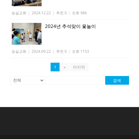
숭실교회
|
2024.12.22
|
추천 0
|
조회 986
2024년 추석맞이 윷놀이
숭실교회
|
2024.09.22
|
추천 0
|
조회 1153
1
»
마지막
검색