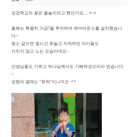
성경학교의 꽃은 물놀이라고 했던가요....ㅎㅎ
올해는 특별히 거금?을 투자하여 에어바운스를 설치했습니
다~
평소 같으면 몇시간 못놀고 지쳐하던 아이들도
지치지 않고 노는 모습이네요~
선생님들도 기쁘고 하나님께서도 기뻐하셨으리라 믿습니다
~
성령의 열매는 "희락"이니까요~^^