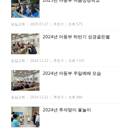
숭실교회
|
2025.07.27
|
추천 0
|
조회 575
2024년 아동부 하반기 성경골든벨
숭실교회
|
2024.12.22
|
추천 0
|
조회 1167
2024년 아동부 주일예배 모습
숭실교회
|
2024.12.22
|
추천 0
|
조회 986
2024년 추석맞이 윷놀이