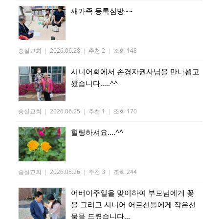
새가족 등록심방~~
숭실교회
|
2026.06.28
|
추천 2
|
조회 148
시니어회에서 손경자권사님을 만나뵙고
왔습니다.....^^
숭실교회
|
2026.06.25
|
추천 1
|
조회 170
힐링하셔요....^^
숭실교회
|
2026.05.26
|
추천 3
|
조회 244
어버이주일을 맞이하여 부모님에게 꽃
을 그리고 시니어 어르신들에게 작은선
물을 드렸습니다...