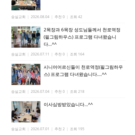
숭실교회
|
2026.08.04
|
추천 0
|
조회 42
2목장과 6목장 성도님들께서 천로역정
(필그림하우스) 프로그램 다녀왔습니
다...^^
숭실교회
|
2026.07.11
|
추천 0
|
조회 164
시니어어르신들이 천로역정(필그림하우
스) 프로그램 다녀왔습니다....^^
숭실교회
|
2026.07.04
|
추천 0
|
조회 218
이사심방받았습니다...^^
숭실교회
|
2026.07.01
|
추천 2
|
조회 195