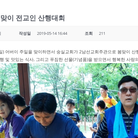
봄 맞이 전교인 산행대회
회
작성일
2019-05-14 16:44
조회
211
2일) 어버이 주일을 맞이하면서 숭실교회가 2남선교회주관으로 봄맞이 산
행 및 맛있는 식사, 그리고 푸짐한 선물(기념품)을 받으면서 행복한 사랑