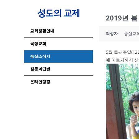
성도의 교제
2019년 
교회생활안내
작성자
숭실교
목장교회
5월 둘째주일(1
숭실소식지
에 이르기까지 산
질문과답변
온라인행정