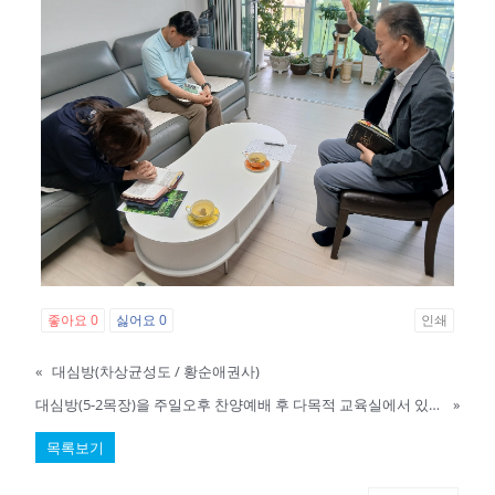
좋아요
0
싫어요
0
인쇄
«
대심방(차상균성도 / 황순애권사)
대심방(5-2목장)을 주일오후 찬양예배 후 다목적 교육실에서 있었습니다.....^^
»
목록보기