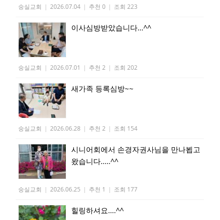
숭실교회
|
2026.07.04
|
추천 0
|
조회 223
이사심방받았습니다...^^
숭실교회
|
2026.07.01
|
추천 2
|
조회 202
새가족 등록심방~~
숭실교회
|
2026.06.28
|
추천 2
|
조회 154
시니어회에서 손경자권사님을 만나뵙고
왔습니다.....^^
숭실교회
|
2026.06.25
|
추천 1
|
조회 177
힐링하셔요....^^