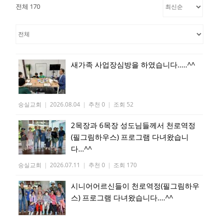
전체 170
새가족 사업장심방을 하였습니다.....^^
숭실교회
|
2026.08.04
|
추천 0
|
조회 52
2목장과 6목장 성도님들께서 천로역정
(필그림하우스) 프로그램 다녀왔습니
다...^^
숭실교회
|
2026.07.11
|
추천 0
|
조회 170
시니어어르신들이 천로역정(필그림하우
스) 프로그램 다녀왔습니다....^^