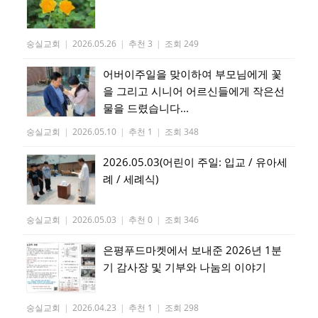
숭실교회
|
2026.05.26
|
추천 3
|
조회 249
어버이주일을 맞이하여 부모님에게 꽃
을 그리고 시니어 어르신들에게 작은선
물을 드렸습니다...
숭실교회
|
2026.05.10
|
추천 1
|
조회 348
2026.05.03(어린이 주일: 입교 / 유아세
례 / 세례식)
숭실교회
|
2026.05.03
|
추천 0
|
조회 346
은평푸드마켓에서 보내준 2026년 1분
기 감사장 및 기부와 나눔의 이야기
숭실교회
|
2026.04.23
|
추천 1
|
조회 298