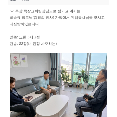
5-1목장 목장교회팀장님으로 섬기고 계시는
최승규 장로님(김경희 권사) 가정에서 위임목사님을 모시고
대심방하였습니다.
말씀: 요한 3서 2절
찬송: 88장(내 진정 사모하는)