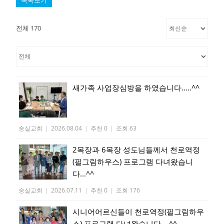
목록보기
전체 170
새가족 사업장심방을 하였습니다.....^^
숭실교회
|
2026.08.04
|
추천 0
|
조회 63
2목장과 6목장 성도님들께서 천로역정
(필그림하우스) 프로그램 다녀왔습니
다...^^
숭실교회
|
2026.07.11
|
추천 0
|
조회 176
시니어어르신들이 천로역정(필그림하우
스) 프로그램 다녀왔습니다....^^