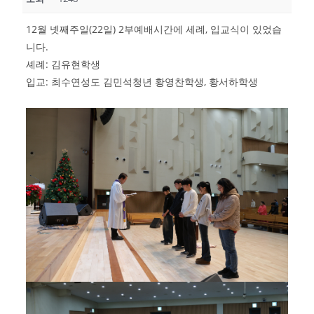
12월 넷째주일(22일) 2부예배시간에 세례, 입교식이 있었습
니다.
셰례: 김유현학생
입교: 최수연성도 김민석청년 황영찬학생, 황서하학생