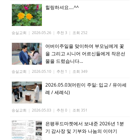
힐링하셔요....^^
숭실교회
|
2026.05.26
|
추천 3
|
조회 252
어버이주일을 맞이하여 부모님에게 꽃
을 그리고 시니어 어르신들에게 작은선
물을 드렸습니다...
숭실교회
|
2026.05.10
|
추천 1
|
조회 349
2026.05.03(어린이 주일: 입교 / 유아세
례 / 세례식)
숭실교회
|
2026.05.03
|
추천 0
|
조회 351
은평푸드마켓에서 보내준 2026년 1분
기 감사장 및 기부와 나눔의 이야기