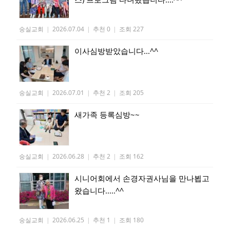
숭실교회
|
2026.07.04
|
추천 0
|
조회 227
이사심방받았습니다...^^
숭실교회
|
2026.07.01
|
추천 2
|
조회 205
새가족 등록심방~~
숭실교회
|
2026.06.28
|
추천 2
|
조회 162
시니어회에서 손경자권사님을 만나뵙고
왔습니다.....^^
숭실교회
|
2026.06.25
|
추천 1
|
조회 180