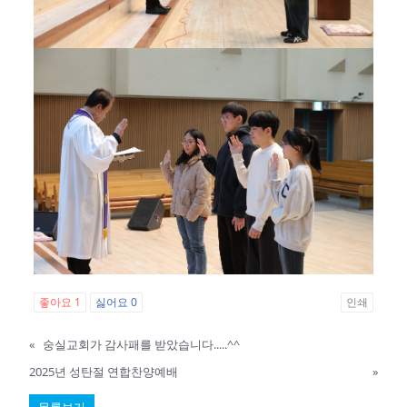
좋아요
1
싫어요
0
인쇄
«
숭실교회가 감사패를 받았습니다.....^^
2025년 성탄절 연합찬양예배
»