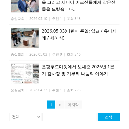
을 그리고 시니어 어르신들에게 작은선
물을 드렸습니다...
숭실교회
|
2026.05.10
|
추천 1
|
조회 348
2026.05.03(어린이 주일: 입교 / 유아세
례 / 세례식)
숭실교회
|
2026.05.03
|
추천 0
|
조회 346
은평푸드마켓에서 보내준 2026년 1분
기 감사장 및 기부와 나눔의 이야기
숭실교회
|
2026.04.23
|
추천 1
|
조회 298
1
»
마지막
검색