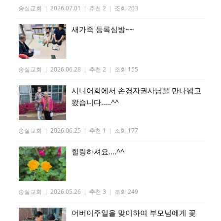
숭실교회
|
2026.07.01
|
추천 2
|
조회 203
새가족 등록심방~~
숭실교회
|
2026.06.28
|
추천 2
|
조회 155
시니어회에서 손경자권사님을 만나뵙고
왔습니다.....^^
숭실교회
|
2026.06.25
|
추천 1
|
조회 177
힐링하셔요....^^
숭실교회
|
2026.05.26
|
추천 3
|
조회 249
어버이주일을 맞이하여 부모님에게 꽃