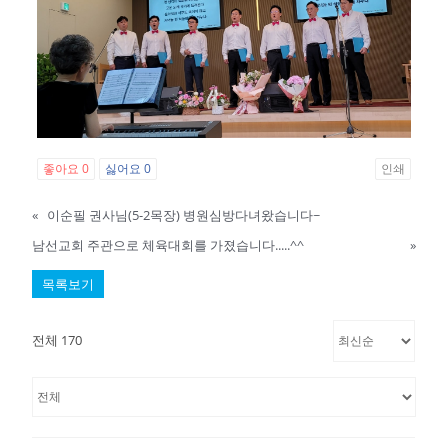
좋아요
0
싫어요
0
인쇄
«
이순필 권사님(5-2목장) 병원심방다녀왔습니다~
남선교회 주관으로 체육대회를 가졌습니다.....^^
»
목록보기
전체 170