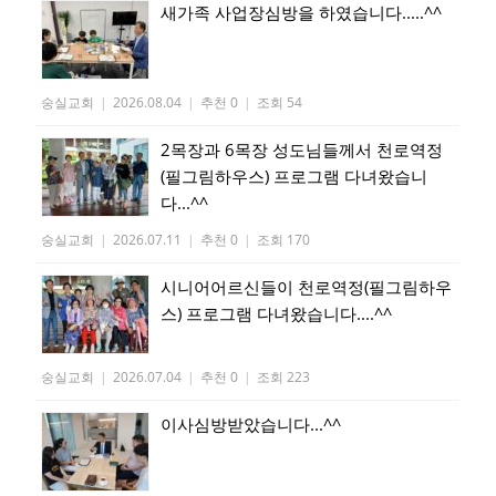
새가족 사업장심방을 하였습니다.....^^
숭실교회
|
2026.08.04
|
추천 0
|
조회 54
2목장과 6목장 성도님들께서 천로역정
(필그림하우스) 프로그램 다녀왔습니
다...^^
숭실교회
|
2026.07.11
|
추천 0
|
조회 170
시니어어르신들이 천로역정(필그림하우
스) 프로그램 다녀왔습니다....^^
숭실교회
|
2026.07.04
|
추천 0
|
조회 223
이사심방받았습니다...^^