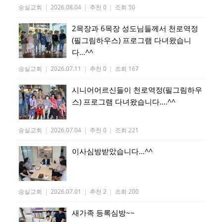
숭실교회
|
2026.08.04
|
추천 0
|
조회 50
2목장과 6목장 성도님들께서 천로역정
(필그림하우스) 프로그램 다녀왔습니
다...^^
숭실교회
|
2026.07.11
|
추천 0
|
조회 167
시니어어르신들이 천로역정(필그림하우
스) 프로그램 다녀왔습니다....^^
숭실교회
|
2026.07.04
|
추천 0
|
조회 221
이사심방받았습니다...^^
숭실교회
|
2026.07.01
|
추천 2
|
조회 200
새가족 등록심방~~