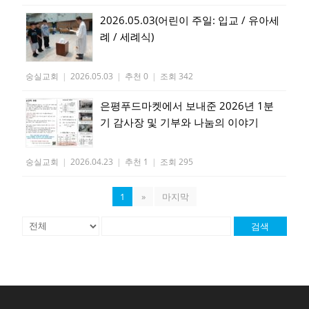
2026.05.03(어린이 주일: 입교 / 유아세
례 / 세례식)
숭실교회
|
2026.05.03
|
추천 0
|
조회 342
은평푸드마켓에서 보내준 2026년 1분
기 감사장 및 기부와 나눔의 이야기
숭실교회
|
2026.04.23
|
추천 1
|
조회 295
1
»
마지막
검색