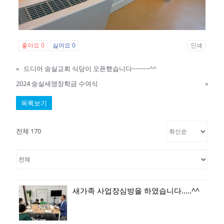
좋아요
0
싫어요
0
인쇄
«
드디어 숭실교회 식당이 오픈했습니다~~~~~^^
2024 숭실세영장학금 수여식
»
목록보기
전체 170
새가족 사업장심방을 하였습니다.....^^