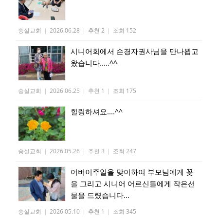
숭실교회
|
2026.06.28
|
추천 2
|
조회 152
시니어회에서 손경자권사님을 만나뵙고
왔습니다.....^^
숭실교회
|
2026.06.25
|
추천 1
|
조회 175
힐링하셔요....^^
숭실교회
|
2026.05.26
|
추천 3
|
조회 247
어버이주일을 맞이하여 부모님에게 꽃
을 그리고 시니어 어르신들에게 작은선
물을 드렸습니다...
숭실교회
|
2026.05.10
|
추천 1
|
조회 345