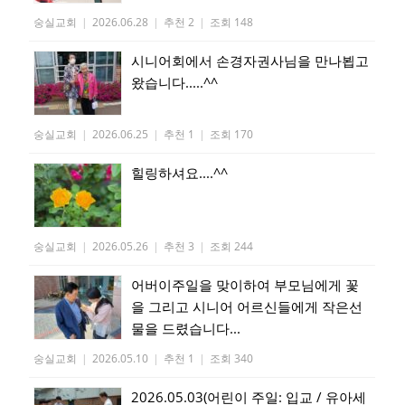
숭실교회
|
2026.06.28
|
추천 2
|
조회 148
시니어회에서 손경자권사님을 만나뵙고
왔습니다.....^^
숭실교회
|
2026.06.25
|
추천 1
|
조회 170
힐링하셔요....^^
숭실교회
|
2026.05.26
|
추천 3
|
조회 244
어버이주일을 맞이하여 부모님에게 꽃
을 그리고 시니어 어르신들에게 작은선
물을 드렸습니다...
숭실교회
|
2026.05.10
|
추천 1
|
조회 340
2026.05.03(어린이 주일: 입교 / 유아세