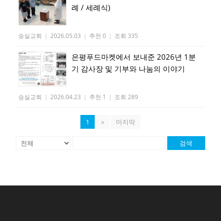
례 / 세례식)
숭실교회
|
2026.05.03
|
추천 0
|
조회 335
은평푸드마켓에서 보내준 2026년 1분
기 감사장 및 기부와 나눔의 이야기
숭실교회
|
2026.04.23
|
추천 1
|
조회 289
1
»
마지막
검색