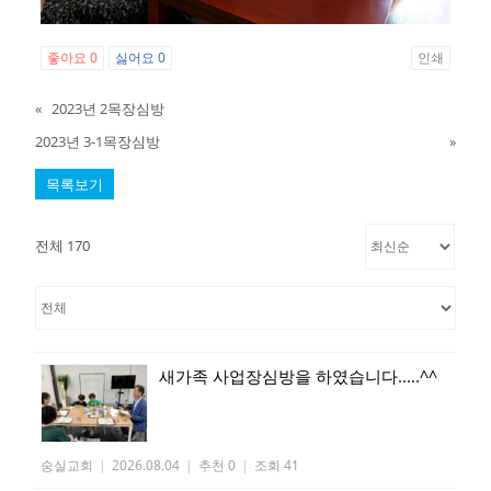
좋아요
0
싫어요
0
인쇄
«
2023년 2목장심방
2023년 3-1목장심방
»
목록보기
전체 170
새가족 사업장심방을 하였습니다.....^^
숭실교회
|
2026.08.04
|
추천 0
|
조회 41