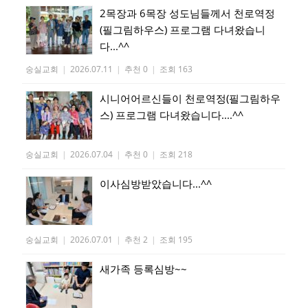
2목장과 6목장 성도님들께서 천로역정
(필그림하우스) 프로그램 다녀왔습니
다...^^
숭실교회
|
2026.07.11
|
추천 0
|
조회 163
시니어어르신들이 천로역정(필그림하우
스) 프로그램 다녀왔습니다....^^
숭실교회
|
2026.07.04
|
추천 0
|
조회 218
이사심방받았습니다...^^
숭실교회
|
2026.07.01
|
추천 2
|
조회 195
새가족 등록심방~~