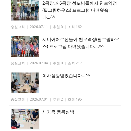
2목장과 6목장 성도님들께서 천로역정
(필그림하우스) 프로그램 다녀왔습니
다...^^
숭실교회
|
2026.07.11
|
추천 0
|
조회 162
시니어어르신들이 천로역정(필그림하우
스) 프로그램 다녀왔습니다....^^
숭실교회
|
2026.07.04
|
추천 0
|
조회 217
이사심방받았습니다...^^
숭실교회
|
2026.07.01
|
추천 2
|
조회 195
새가족 등록심방~~