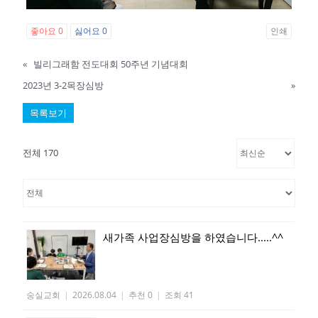
좋아요
0
싫어요
0
인쇄
«
빌리그래함 전도대회 50주년 기념대회
2023년 3-2목장심방
»
목록보기
전체 170
새가족 사업장심방을 하였습니다.....^^
숭실교회
|
2026.08.04
|
추천 0
|
조회 41