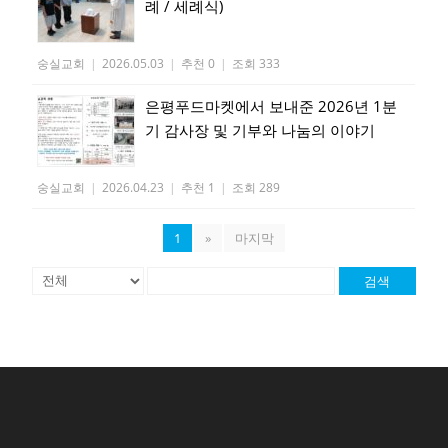
례 / 세례식)
숭실교회
|
2026.05.03
|
추천 0
|
조회 333
은평푸드마켓에서 보내준 2026년 1분
기 감사장 및 기부와 나눔의 이야기
숭실교회
|
2026.04.23
|
추천 1
|
조회 289
1
»
마지막
검색