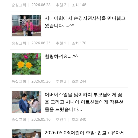
숭실교회
|
2026.06.28
|
추천 2
|
조회 148
시니어회에서 손경자권사님을 만나뵙고
왔습니다.....^^
숭실교회
|
2026.06.25
|
추천 1
|
조회 170
힐링하셔요....^^
숭실교회
|
2026.05.26
|
추천 3
|
조회 244
어버이주일을 맞이하여 부모님에게 꽃
을 그리고 시니어 어르신들에게 작은선
물을 드렸습니다...
숭실교회
|
2026.05.10
|
추천 1
|
조회 340
2026.05.03(어린이 주일: 입교 / 유아세