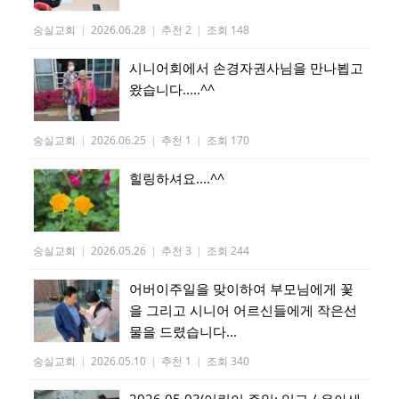
숭실교회
|
2026.06.28
|
추천 2
|
조회 148
시니어회에서 손경자권사님을 만나뵙고
왔습니다.....^^
숭실교회
|
2026.06.25
|
추천 1
|
조회 170
힐링하셔요....^^
숭실교회
|
2026.05.26
|
추천 3
|
조회 244
어버이주일을 맞이하여 부모님에게 꽃
을 그리고 시니어 어르신들에게 작은선
물을 드렸습니다...
숭실교회
|
2026.05.10
|
추천 1
|
조회 340
2026.05.03(어린이 주일: 입교 / 유아세