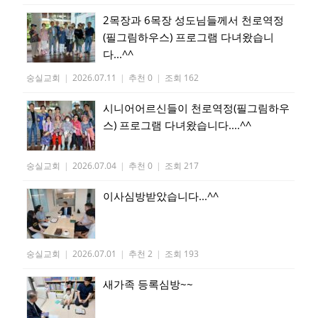
2목장과 6목장 성도님들께서 천로역정
(필그림하우스) 프로그램 다녀왔습니
다...^^
숭실교회
|
2026.07.11
|
추천 0
|
조회 162
시니어어르신들이 천로역정(필그림하우
스) 프로그램 다녀왔습니다....^^
숭실교회
|
2026.07.04
|
추천 0
|
조회 217
이사심방받았습니다...^^
숭실교회
|
2026.07.01
|
추천 2
|
조회 193
새가족 등록심방~~