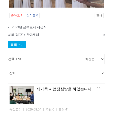
좋아요
1
싫어요
0
인쇄
«
2023년 근속교사 시상식
세례(입교) / 유아세례
»
목록보기
전체 170
새가족 사업장심방을 하였습니다.....^^
숭실교회
|
2026.08.04
|
추천 0
|
조회 41