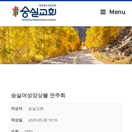
Menu
.
숭실여성앙상블 연주회
작성자
숭실교회
작성일
2023-05-28 19:16
조회
1850