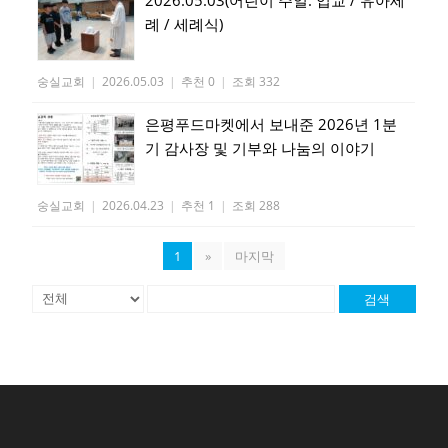
례 / 세례식)
숭실교회
|
2026.05.03
|
추천 0
|
조회 332
은평푸드마켓에서 보내준 2026년 1분
기 감사장 및 기부와 나눔의 이야기
숭실교회
|
2026.04.23
|
추천 1
|
조회 288
1
»
마지막
검색