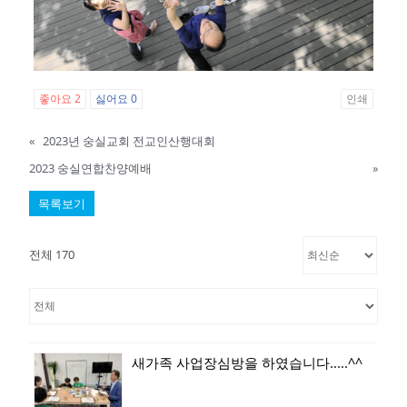
좋아요
2
싫어요
0
인쇄
«
2023년 숭실교회 전교인산행대회
2023 숭실연합찬양예배
»
목록보기
전체 170
새가족 사업장심방을 하였습니다.....^^