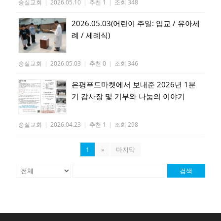
숭실교회
|
2026.05.10
|
추천 1
|
조회 348
2026.05.03(어린이 주일: 입교 / 유아세
례 / 세례식)
숭실교회
|
2026.05.03
|
추천 0
|
조회 346
은평푸드마켓에서 보내준 2026년 1분
기 감사장 및 기부와 나눔의 이야기
숭실교회
|
2026.04.23
|
추천 1
|
조회 298
1
»
마지막
검색