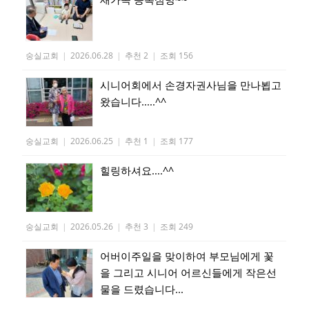
숭실교회
|
2026.06.28
|
추천 2
|
조회 156
시니어회에서 손경자권사님을 만나뵙고
왔습니다.....^^
숭실교회
|
2026.06.25
|
추천 1
|
조회 177
힐링하셔요....^^
숭실교회
|
2026.05.26
|
추천 3
|
조회 249
어버이주일을 맞이하여 부모님에게 꽃
을 그리고 시니어 어르신들에게 작은선
물을 드렸습니다...