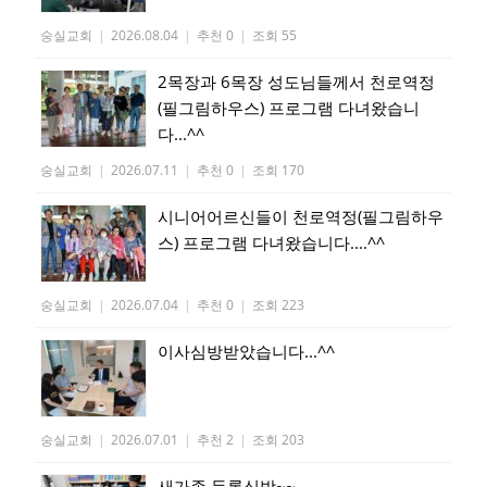
숭실교회
|
2026.08.04
|
추천 0
|
조회 55
2목장과 6목장 성도님들께서 천로역정
(필그림하우스) 프로그램 다녀왔습니
다...^^
숭실교회
|
2026.07.11
|
추천 0
|
조회 170
시니어어르신들이 천로역정(필그림하우
스) 프로그램 다녀왔습니다....^^
숭실교회
|
2026.07.04
|
추천 0
|
조회 223
이사심방받았습니다...^^
숭실교회
|
2026.07.01
|
추천 2
|
조회 203
새가족 등록심방~~