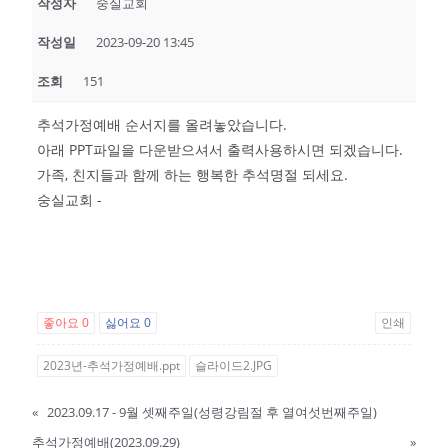
작성자
숭실교회
작성일
2023-09-20 13:45
조회
151
추석가정예배 순서지를 올려놓았습니다.
아래 PPT파일을 다운받으셔서 출력사용하시면 되겠습니다.
가족, 친지들과 함께 하는 행복한 추석명절 되세요.
숭실교회 -
좋아요
0
싫어요
0
인쇄
2023년-추석가정예배.ppt
슬라이드2.JPG
«
2023.09.17 - 9월 셋째주일(성령강림절 후 열여섯번째주일)
추석가정예배(2023.09.29)
»