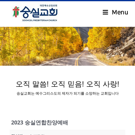
Menu
.
오직 말씀! 오직 믿음! 오직 사랑!
숭실교회는 예수그리스도의 제자가 되기를 소망하는 교회입니다
2023 숭실연합찬양예배